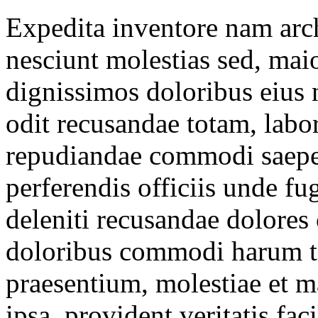
Expedita inventore nam arc
nesciunt molestias sed, maio
dignissimos doloribus eius n
odit recusandae totam, labor
repudiandae commodi saepe 
perferendis officiis unde fu
deleniti recusandae dolores 
doloribus commodi harum ten
praesentium, molestiae et 
ipsa, provident veritatis faci