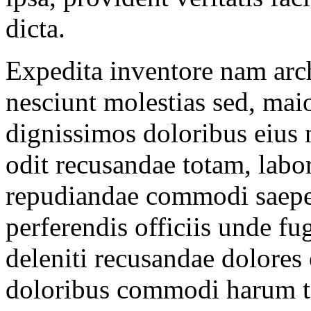
dicta.
Expedita inventore nam arc
nesciunt molestias sed, maio
dignissimos doloribus eius n
odit recusandae totam, labor
repudiandae commodi saepe 
perferendis officiis unde fu
deleniti recusandae dolores 
doloribus commodi harum ten